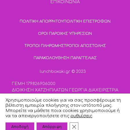
ΕΠΙΚΟΙΝΩΝΙΑ
ΠΟΛΙΤΙΚΗ ΑΠΟΡΡΗΤΟΥ
ΠΟΛΙΤΙΚΗ ΕΠΙΣΤΡΟΦΩΝ
ΟΡΟΙ ΠΑΡΟΧΗΣ ΥΠΗΡΕΣΙΩΝ
ΤΡΟΠΟΙ ΠΛΗΡΩΜΗΣ
ΤΡΟΠΟΙ ΑΠΟΣΤΟΛΗΣ
ΠΑΡΑΚΟΛΟΥΘΗΣΗ ΠΑΡΑΓΓΕΛΙΑΣ
lunchboxaki.gr © 2023
ΓΕΜΗ 179826906000
ΔΙΟΙΚΗΣΗ ΧΑΤΖΗΠΛΑΤΩΝ ΓΕΩΡΓΙΑ ΔΙΑΧΕΙΡΙΣΤΡΙΑ
ΚΕΦΑΛΑΙΟ 4000 | ΑΡ.ΜΕΤΟΧΩΝ 400
Χρησιμοποιούμε cookies για να σας προσφέρουμε τη
βέλτιστη εμπειρία πλοήγησης στον ιστότοπό μας.
Μπορείτε να μάθετε ποια cookies χρησιμοποιούμε ή
Designed and Developed by
Smartmoves
να τα απενεργοποιήσετε στις
ρυθμίσεις
.
0
Κλείσιμο του Cookie bann
Αποδοχή
Απόρριψη