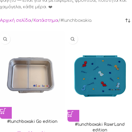
φαγητό — είναι για να μεταφέρεις φροντίδα, ποιότητα και
χαμόγελα, κάθε μέρα. ❤️
Αρχική σελίδα
Κατάστημα
#lunchboxakia
#lunchboxaki Go edition
#lunchboxaki RawrLand
edition