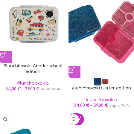
#lunchboxaki Wonderschool
edition
#lunchboxakia
#lunchboxaki Glitter edition
34,00
€
–
39,00
€
συμπ. ΦΠΑ
#lunchboxakia
34,00
€
–
39,00
€
συμπ. ΦΠΑ
SOLD
OUT