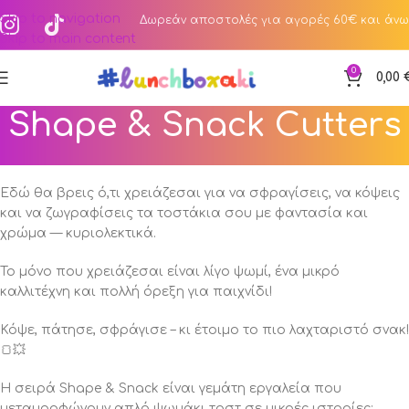
Skip to navigation
Δωρεάν αποστολές για αγορές 60€ και άνω
Skip to main content
0
0,00
Shape & Snack Cutters
Καλωσήρθες στο εργαστήριο δημιουργικού σνακ!
Εδώ θα βρεις ό,τι χρειάζεσαι για να σφραγίσεις, να κόψεις
και να ζωγραφίσεις τα τοστάκια σου με φαντασία και
χρώμα — κυριολεκτικά.
Το μόνο που χρειάζεσαι είναι λίγο ψωμί, ένα μικρό
καλλιτέχνη και πολλή όρεξη για παιχνίδι!
Κόψε, πάτησε, σφράγισε – κι έτοιμο το πιο λαχταριστό σνακ!
🍞💥
Η σειρά Shape & Snack είναι γεμάτη εργαλεία που
μεταμορφώνουν απλό ψωμάκι τοστ σε μικρές ιστορίες: