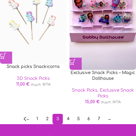
Snack picks Snackicorns
Exclusive Snack Picks – Magic
Dollhouse
3D Snack Picks
11,00
€
συμπ. ΦΠΑ
Snack Picks
,
Exclusive Snack
Picks
15,00
€
συμπ. ΦΠΑ
←
1
2
3
4
5
6
7
→