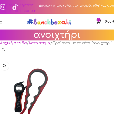
Skip to navigation
Δωρεάν αποστολές για αγορές 60€ και άνω
Skip to main content
0
0,00
ανοιχτήρι
Αρχική σελίδα
Κατάστημα
Προϊόντα με ετικέτα “ανοιχτήρι”