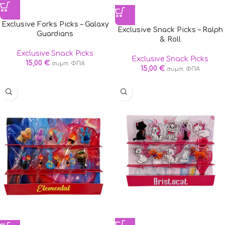
Exclusive Forks Picks – Galaxy
Exclusive Snack Picks – Ralph
Guardians
& Roll
Exclusive Snack Picks
Exclusive Snack Picks
15,00
€
συμπ. ΦΠΑ
15,00
€
συμπ. ΦΠΑ