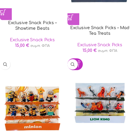
Exclusive Snack Picks –
Exclusive Snack Picks – Mad
Showtime Beats
Tea Treats
Exclusive Snack Picks
Exclusive Snack Picks
15,00
€
συμπ. ΦΠΑ
15,00
€
συμπ. ΦΠΑ
SOLD
OUT