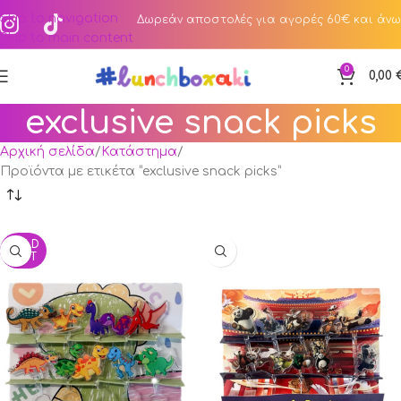
Skip to navigation
Δωρεάν αποστολές για αγορές 60€ και άνω
Skip to main content
0
0,00
exclusive snack picks
Αρχική σελίδα
Κατάστημα
Προϊόντα με ετικέτα “exclusive snack picks”
SOLD
OUT