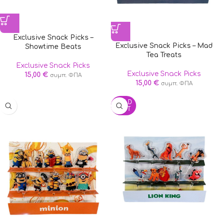
Exclusive Snack Picks –
Exclusive Snack Picks – Mad
Showtime Beats
Tea Treats
Exclusive Snack Picks
Exclusive Snack Picks
15,00
€
συμπ. ΦΠΑ
15,00
€
συμπ. ΦΠΑ
SOLD
OUT