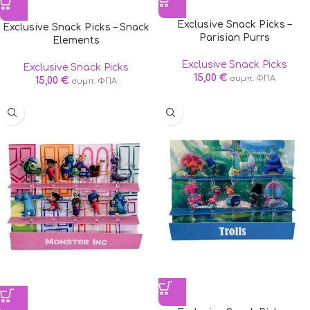
Exclusive Snack Picks –
Exclusive Snack Picks – Snack
Parisian Purrs
Elements
Exclusive Snack Picks
Exclusive Snack Picks
15,00
€
συμπ. ΦΠΑ
15,00
€
συμπ. ΦΠΑ