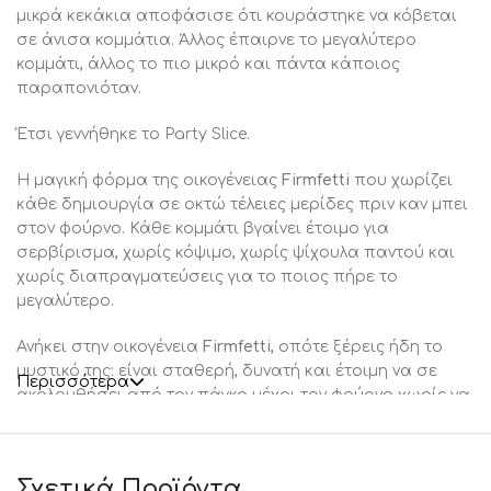
μικρά κεκάκια αποφάσισε ότι κουράστηκε να κόβεται
σε άνισα κομμάτια. Άλλος έπαιρνε το μεγαλύτερο
κομμάτι, άλλος το πιο μικρό και πάντα κάποιος
παραπονιόταν.
Έτσι γεννήθηκε το Party Slice.
Η μαγική φόρμα της οικογένειας
Firmfetti
που χωρίζει
κάθε δημιουργία σε οκτώ τέλειες μερίδες πριν καν μπει
στον φούρνο. Κάθε κομμάτι βγαίνει έτοιμο για
σερβίρισμα, χωρίς κόψιμο, χωρίς ψίχουλα παντού και
χωρίς διαπραγματεύσεις για το ποιος πήρε το
μεγαλύτερο.
Ανήκει στην οικογένεια
Firmfetti
, οπότε ξέρεις ήδη το
μυστικό της: είναι σταθερή, δυνατή και έτοιμη να σε
Περισσότερα
ακολουθήσει από τον πάγκο μέχρι τον φούρνο χωρίς να
λυγίζει σαν τις κλασικές φόρμες σιλικόνης. Τη σηκώνεις
γεμάτη και παραμένει στη θέση της, για να φτάσει η
δημιουργία σου εκεί που πρέπει χωρίς απρόοπτα.
Σχετικά Προϊόντα