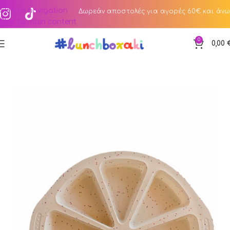
Skip to navigation
Δωρεάν αποστολές για αγορές 60€ και άνω
Skip to main content
0
0,00
Αρχική σελίδα
Κατάστημα
Bake & Squeeze