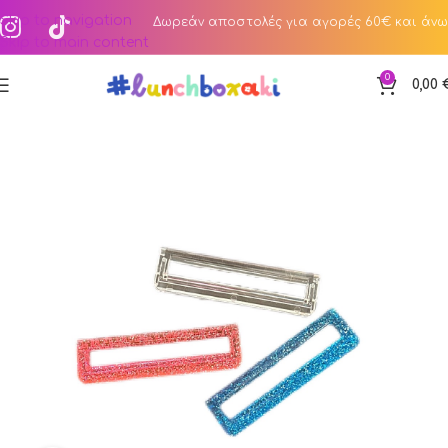
Skip to navigation
Δωρεάν αποστολές για αγορές 60€ και άνω
Skip to main content
0
0,00
Αρχική σελίδα
Κατάστημα
#lunchboxakia