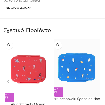
να το χρησιμοποιείς!
Περισσότερα
Σχετικά Προϊόντα
#lunchboxaki Space edition
#lunchboxaki Ocean