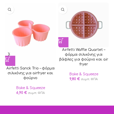
Airfetti Waffle Quartet –
φόρμα σιλικόνης για
βάφλες για φούρνο και air
fryer
Airfetti Sanck Trio – φόρμα
F
σιλικόνης για airfryer και
Bake & Squeeze
–
φούρνο
9,80
€
συμπ. ΦΠΑ
Bake & Squeeze
6,90
€
συμπ. ΦΠΑ