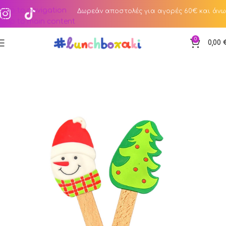
Skip to navigation
Δωρεάν αποστολές για αγορές 60€ και άνω
Skip to main content
0
0,00
Αρχική σελίδα
Κατάστημα
Sales