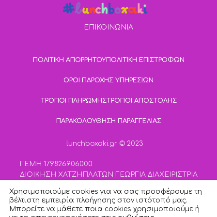
ΕΠΙΚΟΙΝΩΝΙΑ
ΠΟΛΙΤΙΚΗ ΑΠΟΡΡΗΤΟΥ
ΠΟΛΙΤΙΚΗ ΕΠΙΣΤΡΟΦΩΝ
ΟΡΟΙ ΠΑΡΟΧΗΣ ΥΠΗΡΕΣΙΩΝ
ΤΡΟΠΟΙ ΠΛΗΡΩΜΗΣ
ΤΡΟΠΟΙ ΑΠΟΣΤΟΛΗΣ
ΠΑΡΑΚΟΛΟΥΘΗΣΗ ΠΑΡΑΓΓΕΛΙΑΣ
lunchboxaki.gr © 2023
ΓΕΜΗ 179826906000
ΔΙΟΙΚΗΣΗ ΧΑΤΖΗΠΛΑΤΩΝ ΓΕΩΡΓΙΑ ΔΙΑΧΕΙΡΙΣΤΡΙΑ
ΚΕΦΑΛΑΙΟ 4000 | ΑΡ.ΜΕΤΟΧΩΝ 400
Χρησιμοποιούμε cookies για να σας προσφέρουμε τη
βέλτιστη εμπειρία πλοήγησης στον ιστότοπό μας.
Μπορείτε να μάθετε ποια cookies χρησιμοποιούμε ή
Designed and Developed by
Smartmoves