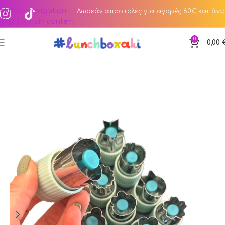
Skip to navigation
Δωρεάν αποστολές για αγορές 60€ και άνω
Skip to main content
0
0,00
Αρχική σελίδα
Κατάστημα
Shape & Snack Cutters