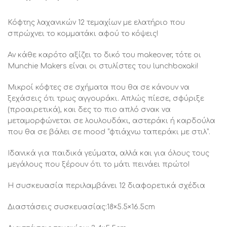
Κόφτης λαχανικών 12 τεμαχίων με ελατήριο που
σπρώχνει το κομματάκι αφού το κόψεις!
Αν κάθε καρότο αξίζει το δικό του makeover, τότε οι
Munchie Makers είναι οι στυλίστες του lunchboxaki!
Μικροί κόφτες σε σχήματα που θα σε κάνουν να
ξεχάσεις ότι τρως αγγουράκι. Απλώς πίεσε, σφύριξε
(προαιρετικά), και δες το πιο απλό σνακ να
μεταμορφώνεται σε λουλουδάκι, αστεράκι ή καρδούλα
που θα σε βάλει σε mood “φτιάχνω ταπεράκι με στιλ”.
Ιδανικά για παιδικά γεύματα, αλλά και για όλους τους
μεγάλους που ξέρουν ότι το μάτι πεινάει πρώτο!
Η συσκευασία περιλαμβάνει 12 διαφορετικά σχέδια
Διαστάσεις συσκευασίας:18×5.5×16.5cm