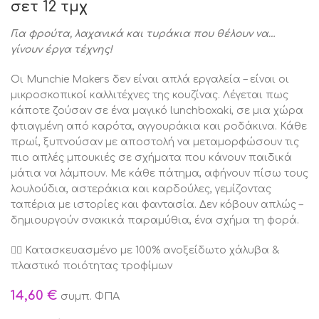
σετ 12 τμχ
Για φρούτα, λαχανικά και τυράκια που θέλουν να…
γίνουν έργα τέχνης!
Οι Munchie Makers δεν είναι απλά εργαλεία – είναι οι
μικροσκοπικοί καλλιτέχνες της κουζίνας. Λέγεται πως
κάποτε ζούσαν σε ένα μαγικό lunchboxaki, σε μια χώρα
φτιαγμένη από καρότα, αγγουράκια και ροδάκινα. Κάθε
πρωί, ξυπνούσαν με αποστολή να μεταμορφώσουν τις
πιο απλές μπουκιές σε σχήματα που κάνουν παιδικά
μάτια να λάμπουν. Με κάθε πάτημα, αφήνουν πίσω τους
λουλούδια, αστεράκια και καρδούλες, γεμίζοντας
ταπέρια με ιστορίες και φαντασία. Δεν κόβουν απλώς –
δημιουργούν σνακικά παραμύθια, ένα σχήμα τη φορά.
👉🏻 Κατασκευασμένο με 100% ανοξείδωτο χάλυβα &
πλαστικό ποιότητας τροφίμων
14,60
€
συμπ. ΦΠΑ