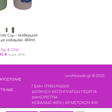
Kids Cup – Ισοθερμικό
 με καλαμάκι 450ml
Sip & Chill
,90
€
συμπ. ΦΠΑ
lunchboxaki.gr © 2023
 ΑΠΟΣΤΟΛΗΣ
ΓΕΜΗ 179826906000
ΓΓΕΛΙΑΣ
ΔΙΟΙΚΗΣΗ ΧΑΤΖΗΠΛΑΤΩΝ ΓΕΩΡΓΙΑ
ΔΙΑΧΕΙΡΙΣΤΡΙΑ
ΚΕΦΑΛΑΙΟ 4000 | ΑΡ.ΜΕΤΟΧΩΝ 400