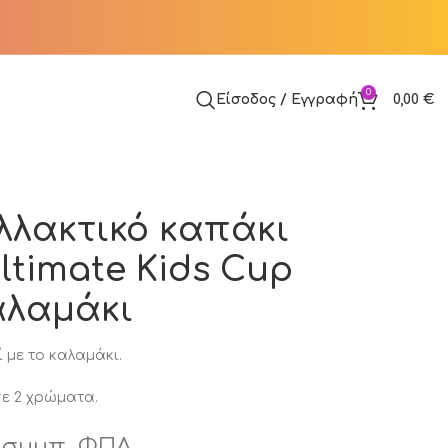
0
Είσοδος / Εγγραφή
0,00
€
λλακτικό καπάκι
ltimate Kids Cup
αλαμάκι
 με το καλαμάκι.
ε 2 χρώματα.
συμπ. ΦΠΑ