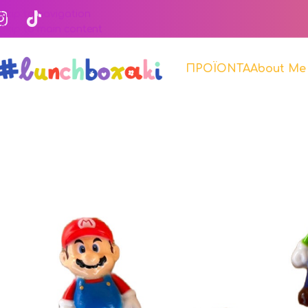
Skip to navigation
Skip to main content
ΠΡΟΪΟΝΤΑ
About Me
Αρχική σελίδα
Κατάστημα
Snack Picks
3D Snack Picks
Snac