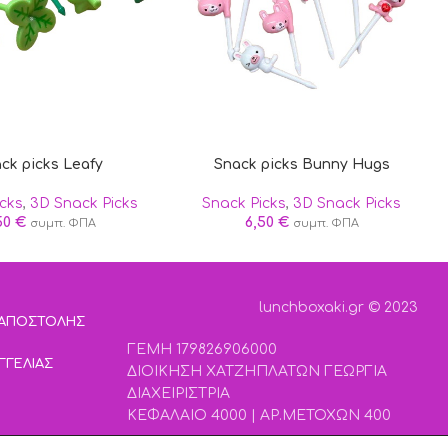
ck picks Leafy
Snack picks Bunny Hugs
icks
,
3D Snack Picks
Snack Picks
,
3D Snack Picks
50
€
6,50
€
συμπ. ΦΠΑ
συμπ. ΦΠΑ
lunchboxaki.gr © 2023
 ΑΠΟΣΤΟΛΗΣ
ΓΕΜΗ 179826906000
ΓΓΕΛΙΑΣ
ΔΙΟΙΚΗΣΗ ΧΑΤΖΗΠΛΑΤΩΝ ΓΕΩΡΓΙΑ
ΔΙΑΧΕΙΡΙΣΤΡΙΑ
ΚΕΦΑΛΑΙΟ 4000 | ΑΡ.ΜΕΤΟΧΩΝ 400