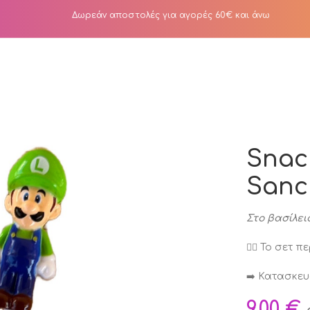
Δωρεάν αποστολές για αγορές 60€ και άνω
k picks Sancklandia
Snac
Sanc
Στο βασίλειο
👉🏻 Το σετ 
➡️ Κατασκευ
9,00
€