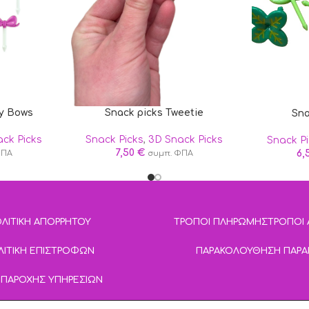
ty Bows
Snack picks Tweetie
Sna
ck Picks
Snack Picks
,
3D Snack Picks
Snack P
7,50
€
6,
ΦΠΑ
συμπ. ΦΠΑ
ΛΙΤΙΚΗ ΑΠΟΡΡΗΤΟΥ
ΤΡΟΠΟΙ ΠΛΗΡΩΜΗΣ
ΤΡΟΠΟΙ
ΛΙΤΙΚΗ ΕΠΙΣΤΡΟΦΩΝ
ΠΑΡΑΚΟΛΟΥΘΗΣΗ ΠΑΡΑ
 ΠΑΡΟΧΗΣ ΥΠΗΡΕΣΙΩΝ