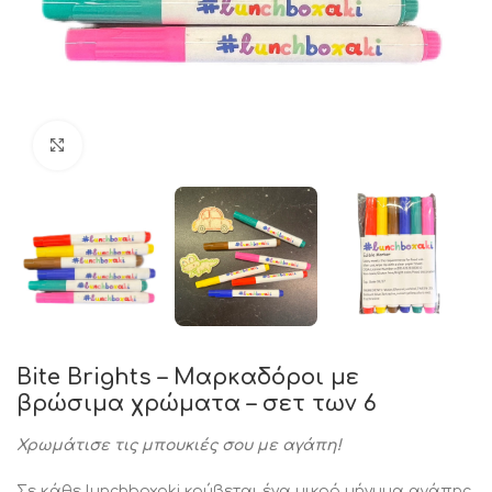
Click to enlarge
Bite Brights – Μαρκαδόροι με
βρώσιμα χρώματα – σετ των 6
Χρωμάτισε τις μπουκιές σου με αγάπη!
Σε κάθε lunchboxaki κρύβεται ένα μικρό μήνυμα αγάπης.