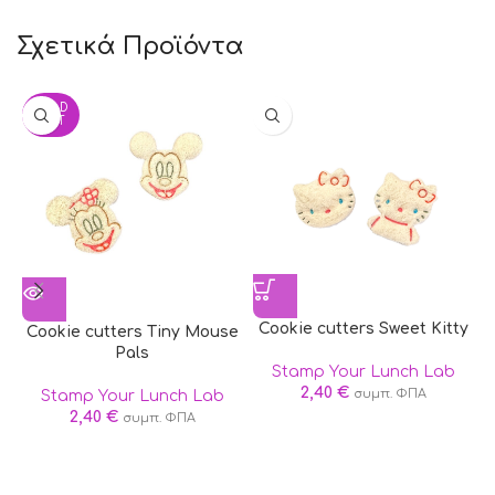
Ingredients: water, glycerol, sorbitol, TWEEN-20, Brilliant
Σχετικά Προϊόντα
blue, Tartrazine, sunset yellow, allura red, Erythrosine
SOLD
OUT
Cookie cutters Sweet Kitty
Cookie cutters Tiny Mouse
Pals
Stamp Your Lunch Lab
2,40
€
συμπ. ΦΠΑ
Stamp Your Lunch Lab
2,40
€
συμπ. ΦΠΑ
#