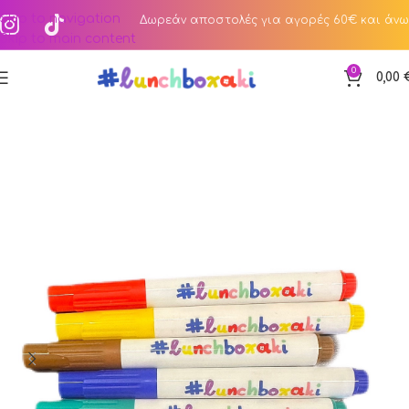
Skip to navigation
Δωρεάν αποστολές για αγορές 60€ και άνω
Skip to main content
0
0,00
Αρχική σελίδα
Κατάστημα
Stamp Your Lunch Lab