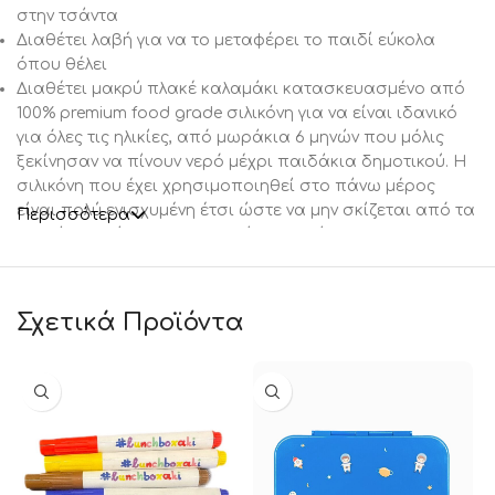
στην τσάντα
Διαθέτει λαβή για να το μεταφέρει το παιδί εύκολα
όπου θέλει
Διαθέτει μακρύ πλακέ καλαμάκι κατασκευασμένο από
100% premium food grade σιλικόνη για να είναι ιδανικό
για όλες τις ηλικίες, από μωράκια 6 μηνών που μόλις
ξεκίνησαν να πίνουν νερό μέχρι παιδάκια δημοτικού. Η
σιλικόνη που έχει χρησιμοποιηθεί στο πάνω μέρος
είναι πολύ ενισχυμένη έτσι ώστε να μην σκίζεται από τα
Περισσότερα
συχνά δαγκώματα των μικρών παιδιών
Έχει μηδέν διαρροές και από το σημείο που βιδώνει
και από το καπάκι
Το καλαμάκι αποσπάται στο κάτω μέρος για πιο
Σχετικά Προϊόντα
εύκολο καθάρισμα και στέγνωμα
Για να πετύχετε τη μέγιστη διατήρηση ζεστού ή κρύου
ροφήματος προτείνεται να προετοιμάσετε το παγούρι
με καυτό ή παγωμένο νερο αντίστοιχα. Αφήνετε για 5′,
αδειάζετε το παγούρι και προσθέτετε το ρόφημα της
επιλογής σας.