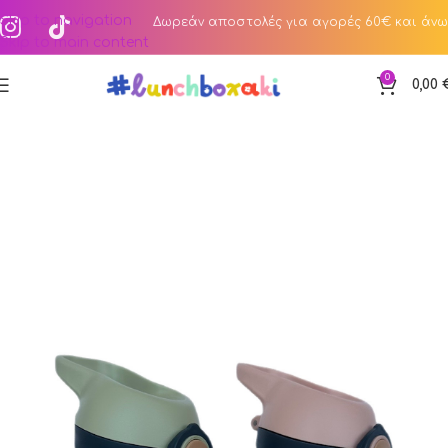
Skip to navigation
Δωρεάν αποστολές για αγορές 60€ και άνω
Skip to main content
0
0,00
Αρχική σελίδα
Κατάστημα
Sip & Chill